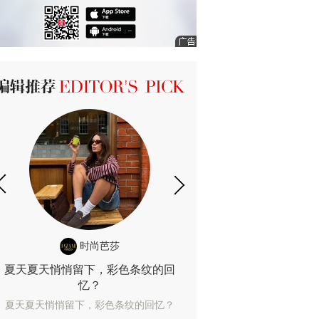
ICK 编辑推荐
时尚芭莎
时尚
夏天夏天悄悄留下，彩色条纹的回
露肤度10%也
忆？
露肤度10%也能
夏天夏天悄悄留下，彩色条纹的回忆？