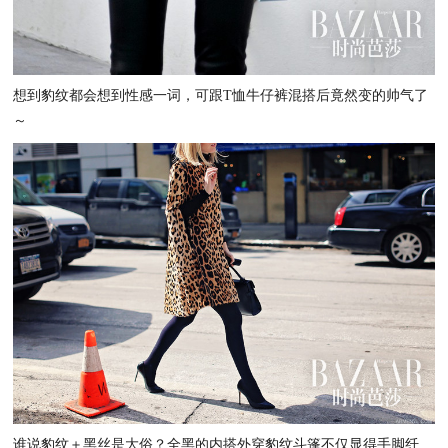
想到豹纹都会想到性感一词，可跟T恤牛仔裤混搭后竟然变的帅气了
～
谁说豹纹＋黑丝是大俗？全黑的内搭外穿豹纹斗篷不仅显得手脚纤