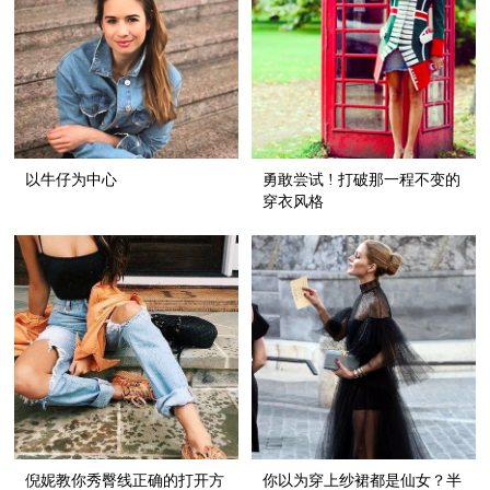
以牛仔为中心
勇敢尝试 ! 打破那一程不变的
穿衣风格
倪妮教你秀臀线正确的打开方
你以为穿上纱裙都是仙女？半