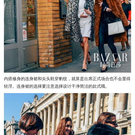
内搭修身的连身裙和尖头鞋
穿豹纹
，就算是出席正式场合也不会显得
轻浮。连身裙的选择要注意选择设计干净
简洁
的款式哦。