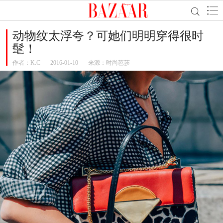
动物纹太浮夸？可她们明明穿得很时
髦！
作者：
K.C
2016-01-10
来源：时尚芭莎