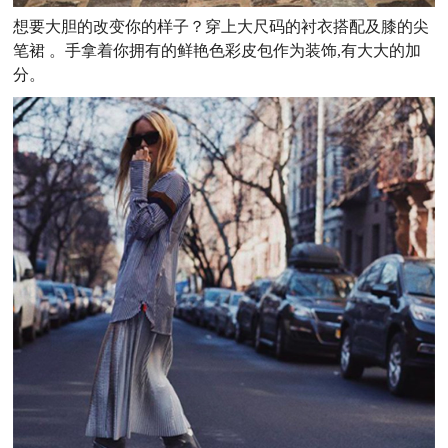
想要大胆的改变你的样子？穿上大尺码的衬衣搭配及膝的尖
笔裙 。手拿着你拥有的鲜艳色彩皮包作为装饰,有大大的加
分。