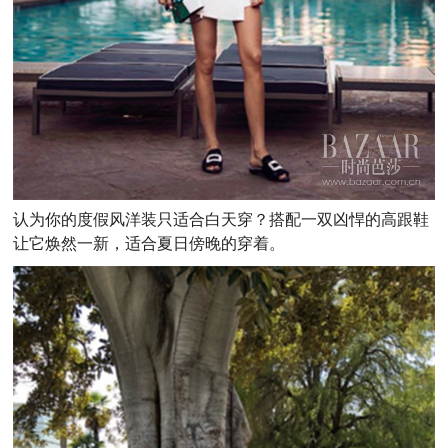
认为你的度假风洋装只适合白天穿？搭配一双凶悍的高跟鞋
让它焕然一新，适合夏日傍晚的穿着。