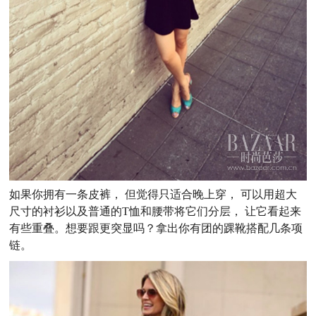
如果你拥有一条皮裤， 但觉得只适合晚上穿， 可以用超大
尺寸的衬衫以及普通的T恤和腰带将它们分层， 让它看起来
有些重叠。想要跟更突显吗？拿出你有团的踝靴搭配几条项
链。