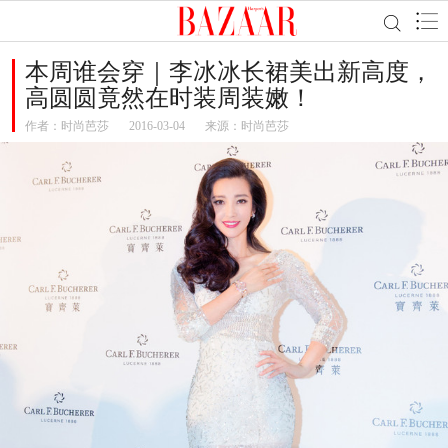
本周谁会穿｜李冰冰长裙美出新高度，
高圆圆竟然在时装周装嫩！
作者：
时尚芭莎
2016-03-04
来源：时尚芭莎