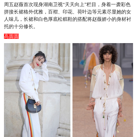
周五赵薇首次现身湖南卫视“天天向上”栏目，身着一袭彩色
拼接长裙格外优雅，百褶、印花、荷叶边等元素尽显她的女
人味儿，长裙和白色厚底松糕鞋的搭配将赵薇娇小的身材衬
托的十分修长。
高圆圆