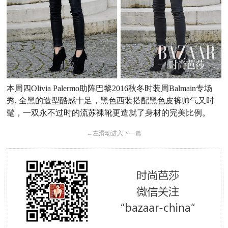
本周四Olivia Palermo助阵巴黎2016秋冬时装周Balmain专场
秀, 全黑的造型酷感十足，黑色西装搭配黑色皮裤帅气又时
髦，一双永不过时的流苏裸靴更造就了身材的完美比例。
←
左滑动进入下一篇