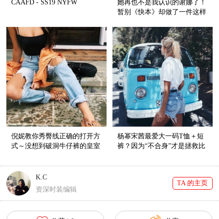
CAAFD - SS19 NYFW
她再也不是我认识的谢娜了！
暂别《快本》却做了一件这样
的事！
倪妮教你秀臀线正确的打开方
杨幂宋茜最爱大一码T恤＋短
式～没想到破洞牛仔裤的皇室
裤？因为“不合身”才是拯救比
血统还挺纯正呢！
例的神器啊！
K.C
TA 的主页
资深时装编辑