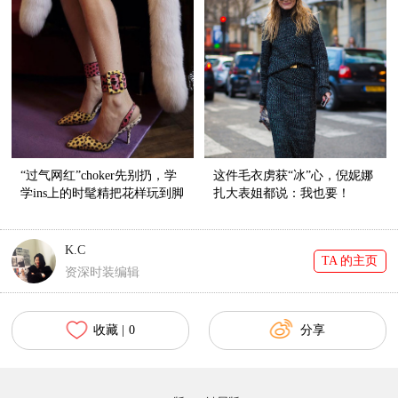
“过气网红”choker先别扔，学
这件毛衣虏获“冰”心，倪妮娜
学ins上的时髦精把花样玩到脚
扎大表姐都说：我也要！
踝上！
K.C
TA 的主页
资深时装编辑
收藏 |
0
分享