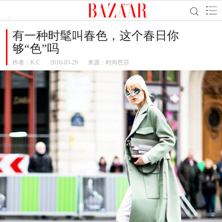
有一种时髦叫春色，这个春日你
够“色”吗
作者：
K.C
2016-03-29
来源：时尚芭莎