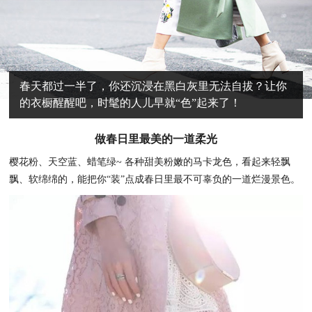
春天都过一半了，你还沉浸在黑白灰里无法自拔？让你
的衣橱醒醒吧，时髦的人儿早就“色”起来了！
做春日里最美的一道柔光
樱花粉、天空蓝、蜡笔绿~ 各种甜美粉嫩的马卡龙色，看起来轻飘
飘、软绵绵的，能把你“装”点成春日里最不可辜负的一道烂漫景色。