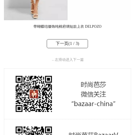
带蝴蝶结缀饰纯棉府绸短款上衣 DELPOZO
下一页(
1
/ 3)
←
左滑动进入下一篇