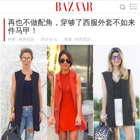
再也不做配角，穿够了西服外套不如来
件马甲！
作者：
时尚芭莎
2016-05-12
来源：时尚芭莎