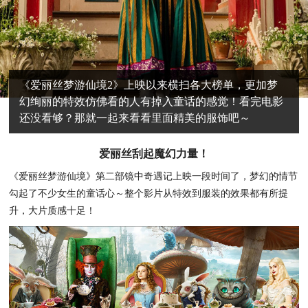
《爱丽丝梦游仙境2》上映以来横扫各大榜单，更加梦
幻绚丽的特效仿佛看的人有掉入童话的感觉！看完电影
还没看够？那就一起来看看里面精美的服饰吧～
爱丽丝刮起魔幻力量！
《爱丽丝梦游仙境》第二部镜中奇遇记上映一段时间了，梦幻的情节
勾起了不少女生的童话心～整个影片从特效到服装的效果都有所提
升，大片质感十足！