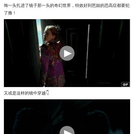
饰一头扎进了镜子那一头的奇幻世界，特效好到芭姐的恐高症都要犯
了撸！
又或是这样的镜中穿越👇