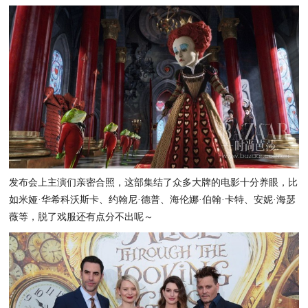
发布会上主演们亲密合照，这部集结了众多大牌的电影十分养眼，比
如米娅·华希科沃斯卡、约翰尼·德普、海伦娜·伯翰·卡特、安妮·海瑟
薇
等，脱了戏服还有点分不出呢～