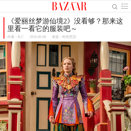
《爱丽丝梦游仙境2》没看够？那来这
里看一看它的服装吧～
作者：
K.C
2016-06-08
来源：时尚芭莎