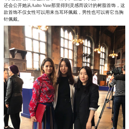
还会公开她从Aalto Vase那里得到灵感而设计的树脂首饰，这
款首饰不仅女性可以用来当耳环佩戴，男性也可以将它当胸
针佩戴。