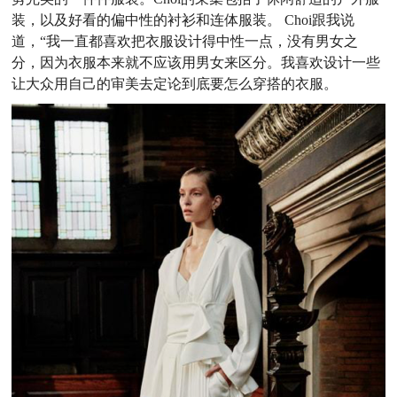
装，以及好看的偏中性的衬衫和连体服装。 Choi跟我说
道，“我一直都喜欢把衣服设计得中性一点，没有男女之
分，因为衣服本来就不应该用男女来区分。我喜欢设计一些
让大众用自己的审美去定论到底要怎么穿搭的衣服。