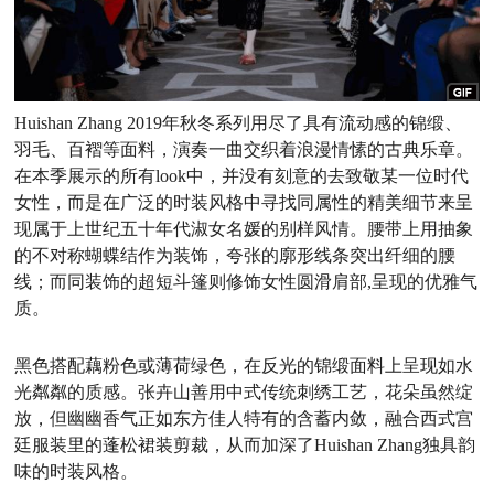
Huishan Zhang 2019年秋冬系列用尽了具有流动感的锦缎、
羽毛、百褶等面料，演奏一曲交织着浪漫情愫的古典乐章。
在本季展示的所有look中，并没有刻意的去致敬某一位时代
女性，而是在广泛的时装风格中寻找同属性的精美细节来呈
现属于上世纪五十年代淑女名媛的别样风情。腰带上用抽象
的不对称蝴蝶结作为装饰，夸张的廓形线条突出纤细的腰
线；而同装饰的超短斗篷则修饰女性圆滑肩部,呈现的优雅气
质。
黑色搭配藕粉色或薄荷绿色，在反光的锦缎面料上呈现如水
光粼粼的质感。张卉山善用中式传统刺绣工艺，花朵虽然绽
放，但幽幽香气正如东方佳人特有的含蓄内敛，融合西式宫
廷服装里的蓬松裙装剪裁，从而加深了Huishan Zhang独具韵
味的时装风格。