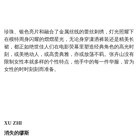
珍珠、银色亮片和融合了金属丝线的蕾丝刺绣，灯光照耀下
在模特周身闪耀的熠熠星光，无论身穿潇洒裤装还是精美长
裙，都正如绝世佳人们在电影荧幕里塑造经典角色的高光时
刻，或美艳动人，或高贵典雅，亦或放荡不羁。张卉山没有
限制女性本就多样的个性特点，他手中的每一件华服，皆为
女性的时时刻刻而准备。
XU ZHI
消失的缪斯