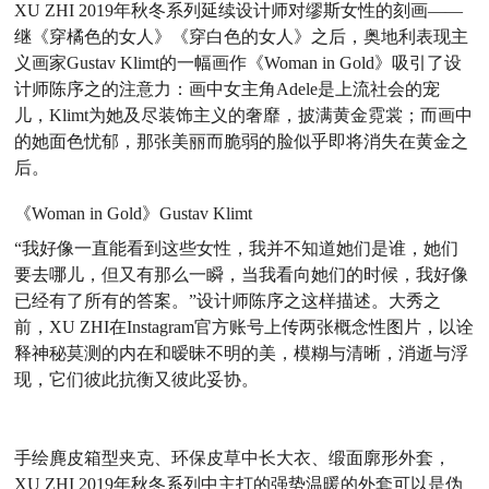
XU ZHI 2019年秋冬系列延续设计师对缪斯女性的刻画——
继《穿橘色的女人》《穿白色的女人》之后，奥地利表现主
义画家Gustav Klimt的一幅画作《Woman in Gold》吸引了设
计师陈序之的注意力：画中女主角Adele是上流社会的宠
儿，Klimt为她及尽装饰主义的奢靡，披满黄金霓裳；而画中
的她面色忧郁，那张美丽而脆弱的脸似乎即将消失在黄金之
后。
《Woman in Gold》Gustav Klimt
“我好像一直能看到这些女性，我并不知道她们是谁，她们
要去哪儿，但又有那么一瞬，当我看向她们的时候，我好像
已经有了所有的答案。”设计师陈序之这样描述。大秀之
前，XU ZHI在Instagram官方账号上传两张概念性图片，以诠
释神秘莫测的内在和暧昧不明的美，模糊与清晰，消逝与浮
现，它们彼此抗衡又彼此妥协。
手绘麂皮箱型夹克、环保皮草中长大衣、缎面廓形外套，
XU ZHI 2019年秋冬系列中主打的强势温暖的外套可以是伪