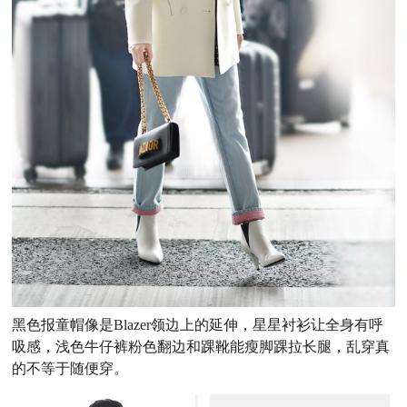
黑色报童帽像是Blazer领边上的延伸，星星衬衫让全身有呼
吸感，浅色牛仔裤粉色翻边和踝靴能瘦脚踝拉长腿，乱穿真
的不等于随便穿。