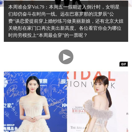
本周谁会穿Vol.79：本周五一假期进入倒计时，女明星
们却仍奋斗在时尚一线。远在巴塞罗那的沈梦辰“公
费"谈恋爱提前穿上婚纱练习做美丽新娘，还有北京大妞
关晓彤在家门口再次美出新高度。各位看官你会为哪位
时尚劳模投上“本周最会穿”的一票呢？