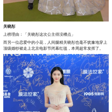
关晓彤
上榜理由：
「关晓彤这次公主得没槽点」
而另一位恋爱中的小花，人间腿精关晓彤也毫不犹豫地穿上
顶级婚纱裙走上北京电影节闭幕红毯，本周超常发挥了。