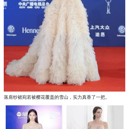
落肩纱裙宛若被樱花覆盖的雪山，实力真香了一把。