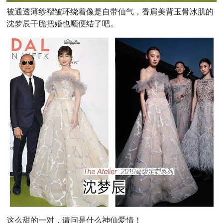
被通透薄纱褶皱环绕着像是自带仙气，香肩美背玉骨冰肌的
沈梦辰干脆把婚也顺便结了吧。
这么甜的一对，请问是什么神仙爱情！