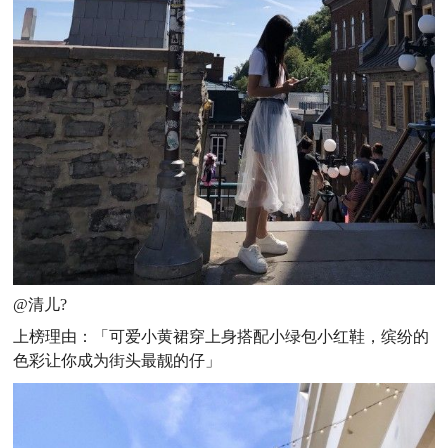
@清儿?
上榜理由
：「可爱小黄裙穿上身搭配小绿包小红鞋，缤纷的
色彩让你成为街头最靓的仔
」