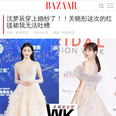
沈梦辰穿上婚纱了！！关晓彤这次的红
毯裙我无法吐槽
作者：
时尚芭莎
2019-04-28
来源：时尚芭莎