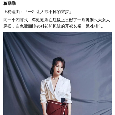
蒋勤勤
上榜理由：
「一种让人戒不掉的穿搭」
同一个闭幕式，蒋勤勤则在红毯上贡献了一剂巩俐式大女人
穿搭，白色缎面睡衣衬衫和抓皱的开衩长裙一见难相忘。