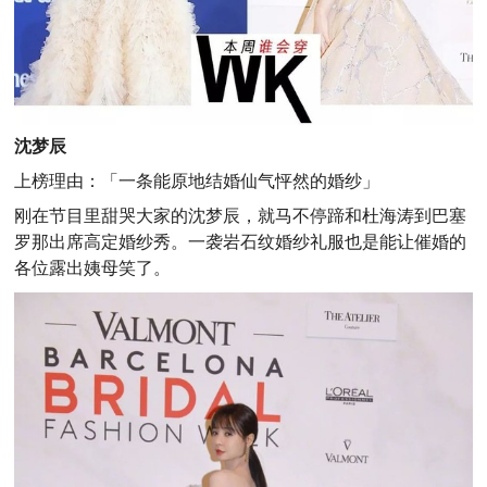
沈梦辰
上榜理由：
「一条能原地结婚仙气怦然的婚纱」
刚在节目里甜哭大家的沈梦辰，就马不停蹄和杜海涛到巴塞
罗那出席高定婚纱秀。一袭岩石纹婚纱礼服也是能让催婚的
各位露出姨母笑了。