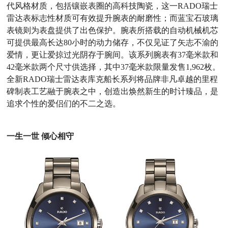
代风格材质，包括镶嵌表圈的高科技陶瓷，这一
RADO
瑞士
雷达表标志性材质可有效提升腕表的耐磨性；而蓝宝石玻璃
表镜则为表盘提供了出色保护。腕表所搭载的自动机械机芯
可提供最高长达
80
小时的动力储存，不仅见证了矢志不渝的
爱情，更让爱掠过光阴存于腕间。该系列腕表有
37
毫米款和
42
毫米款两个尺寸供选择，其中
37
毫米款限量发售
1,962
枚。
全新
RADO
瑞士雷达表库克船长系列将品牌非凡卓越的里程
碑制表工艺融于腕表之中，创造出焕然新生的时计臻品，是
追求个性的爱侣们的不二之选。
一生一世 倾心相守