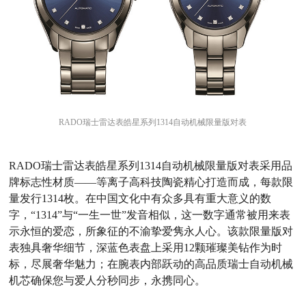
RADO瑞士雷达表皓星系列1314自动机械限量版对表
RADO
瑞士雷达表皓星系列
1314
自动机械限量版对表采用品
牌标志性材质
——
等离子高科技陶瓷精心打造而成，每款限
量发行
1314
枚。在中国文化中有众多具有重大意义的数
字，
“1314”
与
“
一生一世
”
发音相似，这一数字通常被用来表
示永恒的爱恋，所象征的不渝挚爱隽永人心。该款限量版对
表独具奢华细节，深蓝色表盘上采用
12
颗璀璨美钻作为时
标，尽展奢华魅力；在腕表内部跃动的高品质瑞士自动机械
机芯确保您与爱人分秒同步，永携同心。