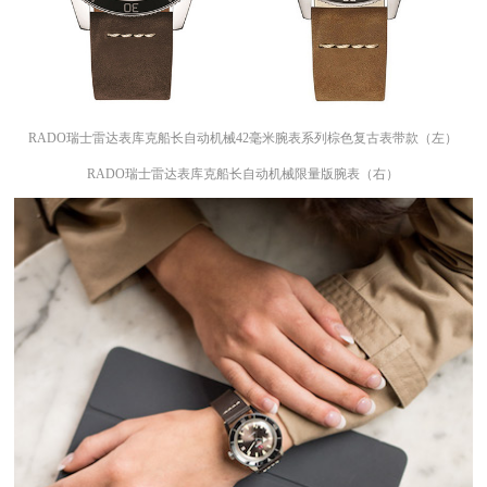
RADO瑞士雷达表库克船长自动机械42毫米腕表系列棕色复古表带款（左）
RADO瑞士雷达表库克船长自动机械限量版腕表（右）