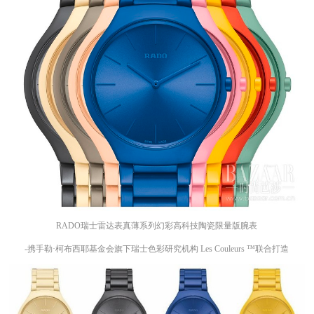
RADO瑞士雷达表真薄系列幻彩高科技陶瓷限量版腕表
-携手勒·柯布西耶基金会旗下瑞士色彩研究机构 Les Couleurs ™联合打造