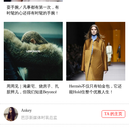
耍手腕／凡事都有第一次，有
时髦的心还得有时髦的手腕！
周周见｜淹豪宅、烧房子、扎
Hermès不仅只有铂金包，它还
脏辫儿，但我们知道Beyoncé
能Hold住整个优雅人生！
新专辑里是穿大牌的好姑娘！
Ankey
TA 的主页
芭莎新媒体时装总监