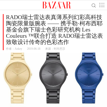
RADO瑞士雷达表真薄系列幻彩高科技
陶瓷限量版腕表 —— 携手勒·柯布西耶
基金会旗下瑞士色彩研究机构 Les
Couleurs ™联合打造 RADO瑞士雷达表
致敬设计传奇的色彩杰作
作者：
Ankey
2019-06-18
来源：时尚芭莎