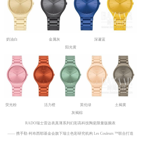
奶油白 金属灰 深邃蓝
阳光黄
荧光粉 活力橙 英伦绿 土褐黄
灰褐棕
RADO瑞士雷达表真薄系列幻彩高科技陶瓷限量版腕表
—— 携手勒·柯布西耶基金会旗下瑞士色彩研究机构 Les Couleurs ™联合打造