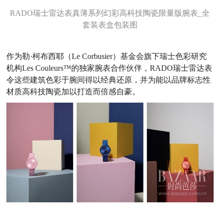
RADO瑞士雷达表真薄系列幻彩高科技陶瓷限量版腕表_全
套装表盒包装图
作为勒·柯布西耶（Le Corbusier）基金会旗下瑞士色彩研究
机构Les Couleurs™的独家腕表合作伙伴，RADO瑞士雷达表
令这些建筑色彩于腕间得以经典还原，并为能以品牌标志性
材质高科技陶瓷加以打造而倍感自豪。