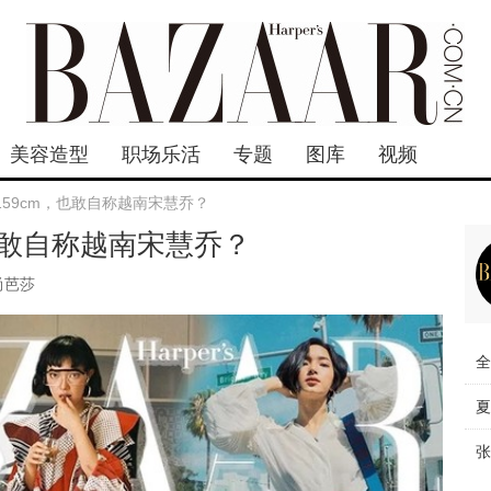
美容造型
职场乐活
专题
图库
视频
159cm，也敢自称越南宋慧乔？
，也敢自称越南宋慧乔？
尚芭莎
全
夏
张