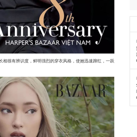
，她的长相很有辨识度，鲜明强烈的穿衣风格，使她迅速蹿红，一跃