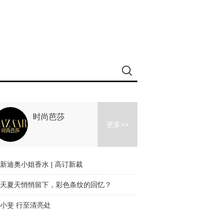
时尚芭莎
更多>>
新迪奥小姐香水 | 高订新裁
天夏天悄悄留下，彩色条纹的回忆？
小斐 行至清亮处