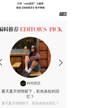
ICK 编辑推荐
时尚芭莎
时尚
夏天夏天悄悄留下，彩色条纹的回
露肤度10%也
忆？
露肤度10%也能
夏天夏天悄悄留下，彩色条纹的回忆？