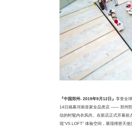
『中国郑州
- 2019
年
9
月
12
日』
享誉全球的
14日揭幕河南首家全品类店 —— 郑
信的时髦内衣风尚。在新店正式开幕前夕
现“VS LOFT” 体验空间，展现维密天