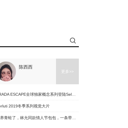
陈西西
更多>>
PRADA ESCAPE全球独家概念系列登陆Selfridges
erluti 2019冬季系列视觉大片
别养青蛙了，林允同款情人节包包，一条带子帮你找到青蛙王子！