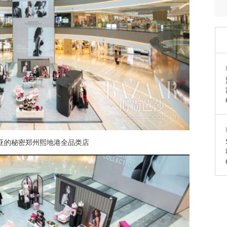
亚的秘密郑州熙地港全品类店