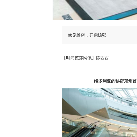
豫见维密，开启惊熙
【时尚芭莎网讯】陈西西
维多利亚的秘密郑州首