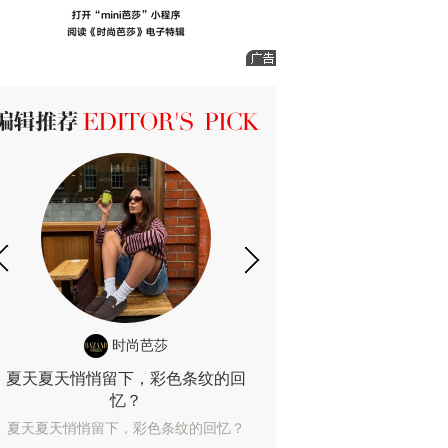
ICK 编辑推荐
时尚芭莎
时尚
夏天夏天悄悄留下，彩色条纹的回
露肤度10%也
忆？
露肤度10%也能
夏天夏天悄悄留下，彩色条纹的回忆？