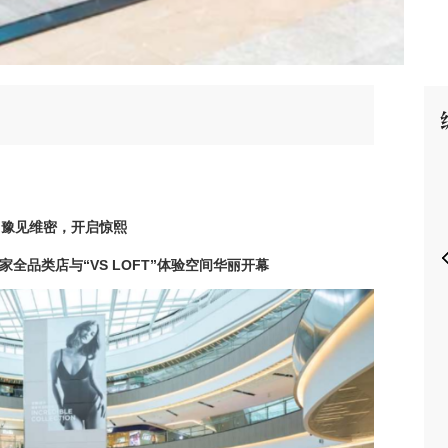
P
豫见维密，开启惊熙
家全品类店与“
VS LOFT
”体验空间华丽开幕