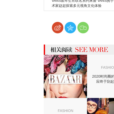
VANS鼠年生肖联名系列来袭 VANS携
术家赵赵探索多元视角文化体验
more 相关阅读
FASHI
2020时尚圈
应终于刮起
FASHION