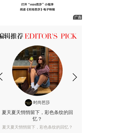
ICK 编辑推荐
时尚芭莎
时尚
夏天夏天悄悄留下，彩色条纹的回
露肤度10%也
忆？
露肤度10%也能
夏天夏天悄悄留下，彩色条纹的回忆？