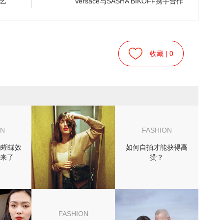
手艺
Versace与SASHA BIKOFF携手合作
收藏 |
0
ON
FASHION
的蝴蝶效
如何自拍才能获得高
来了
赞？
FASHION