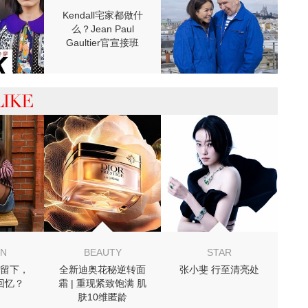
Kendall宅家都做什
么？Jean Paul
Gaultier官宣接班
人！
 你可能喜欢
ON
BEAUTY
STAR
留下，
全新迪奥花秘逆转面
张小斐 行至清亮处
回忆？
霜 | 重现紧致饱满 肌
肤10维匿龄