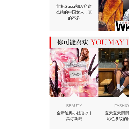
能把Gucci和LV穿这
么绝的中国女人，真
的不多
MIGHT LIKE
BEAUTY
FASHI
全新迪奥小姐香水 |
夏天夏天悄悄
高订新裁
彩色条纹的