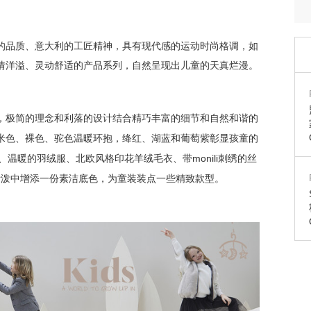
的品质、意大利的工匠精神，具有现代感的运动时尚格调，如
情洋溢、灵动舒适的产品系列，自然呈现出儿童的天真烂漫。
，极简的理念和利落的设计结合精巧丰富的细节和自然和谐的
米色、裸色、驼色温暖环抱，绛红、湖蓝和葡萄紫彰显孩童的
monili
、温暖的羽绒服、北欧风格印花羊绒毛衣、带
刺绣的丝
活泼中增添一份素洁底色，为童装装点一些精致款型。