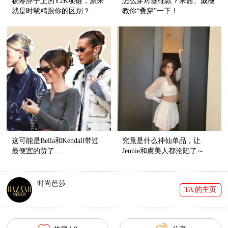
杨幂脖子上的Y2K项链，原来
怎么穿对基础款？宋茜、戚薇
就是时髦精跟你的区别？
教你“叠穿”一下！
这可能是Bella和Kendall带过
究竟是什么神仙单品，让
最便宜的货了…
Jennie和虞美人都沦陷了～
时尚芭莎
TA 的主页