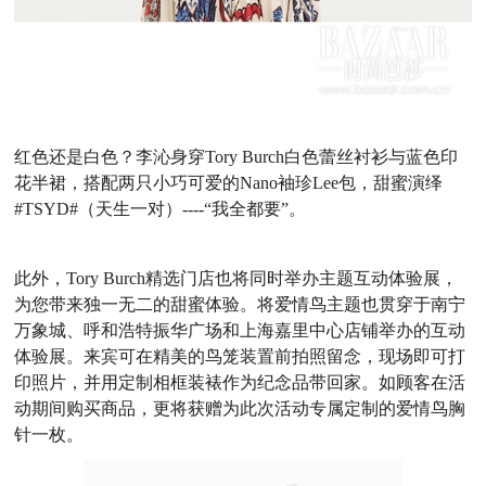
红色还是白色？李沁身穿
Tory Burch
白色蕾丝衬衫与蓝色印
花半裙，搭配两只小巧可爱的
Nano
袖珍
Lee
包，甜蜜演绎
#TSYD#
（天生一对）
----
“我全都要”。
此外，
Tory Burch精选门店也将同时举办主题互动体验展，
为您带来独一无二的甜蜜体验。将爱情鸟主题也贯穿于南宁
万象城、呼和浩特振华广场和上海嘉里中心店铺举办的互动
体验展。来宾可在精美的鸟笼装置前拍照留念，现场即可打
印照片，并用定制相框装裱作为纪念品带回家。如顾客在活
动期间购买商品，更将获赠为此次活动专属定制的爱情鸟胸
针一枚。