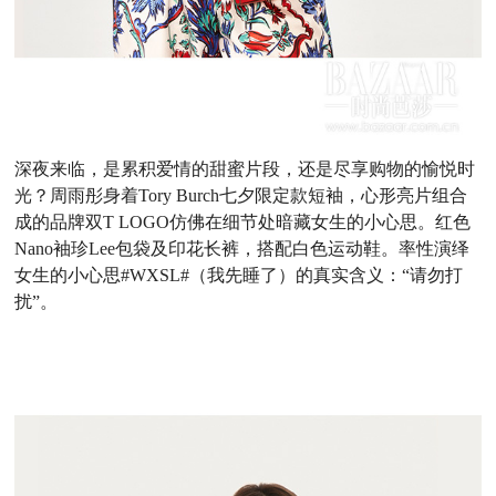
深夜来临，是累积爱情的甜蜜片段，还是尽享购物的愉悦时
光？周雨彤身着
Tory Burch
七夕限定款短袖，心形亮片组合
成的品牌双
T LOGO
仿佛在细节处暗藏女生的小心思。红色
Nano
袖珍
Lee
包袋及印花长裤，搭配白色运动鞋。率性演绎
女生的小心思
#WXSL#
（我先睡了）的真实含义：
“请勿打
扰”。