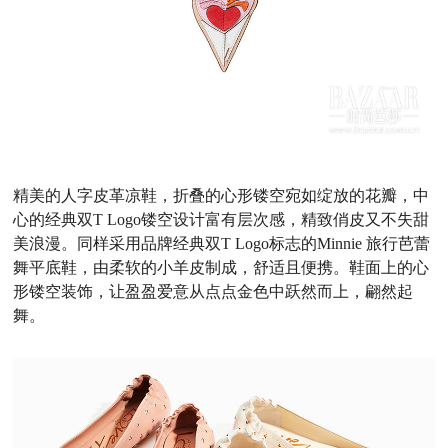
精美的人字皮革凉鞋，折叠的心形镂空宛如绽放的花瓣，中
心的经典双
T Logo
镂空设计富有层次感，精致俏皮又不失甜
美浪漫。同样采用品牌经典双
T Logo标志的Minnie 旅行芭蕾
舞平底鞋，由柔软的小羊皮制成，舒适且便携。鞋面上的心
形镂空装饰，让盈盈爱意从点点金色中跃然而上，翩然起
舞。