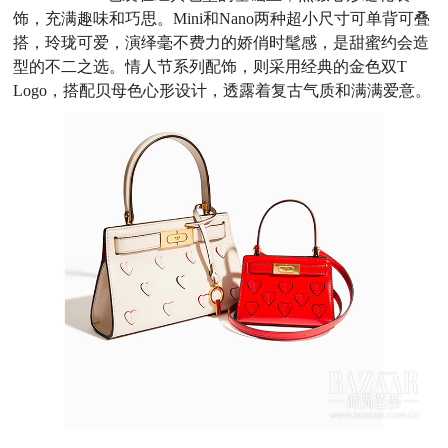
饰，充满趣味和巧思。Mini和Nano两种超小尺寸可单背可叠
搭，玲珑可爱，演绎毫不费力的娇俏时髦感，是甜蜜约会造
型的不二之选。情人节系列配饰，则采用经典的金色双T
Logo，搭配贝母色心形设计，透露着复古气质和满满爱意。