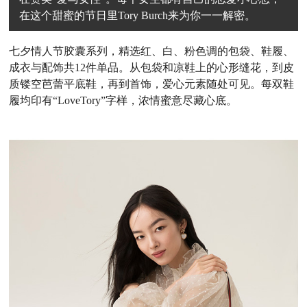
在这个甜蜜的节日里Tory Burch来为你一一解密。
七夕情人节胶囊系列，精选红、白、粉色调的包袋、鞋履、
成衣与配饰共
12
件单品。从包袋和凉鞋上的心形缝花，到皮
质镂空芭蕾平底鞋，再到首饰，爱心元素随处可见。每双鞋
履均印有“
LoveTory
”字样，浓情蜜意尽藏心底。