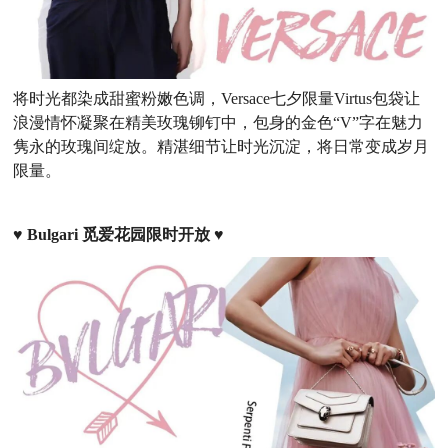
将时光都染成甜蜜粉嫩色调，Versace七夕限量Virtus包袋让
浪漫情怀凝聚在精美玫瑰铆钉中，包身的金色“V”字在魅力
隽永的玫瑰间绽放。精湛细节让时光沉淀，将日常变成岁月
限量。
♥
Bulgari 觅爱花园限时开放
♥