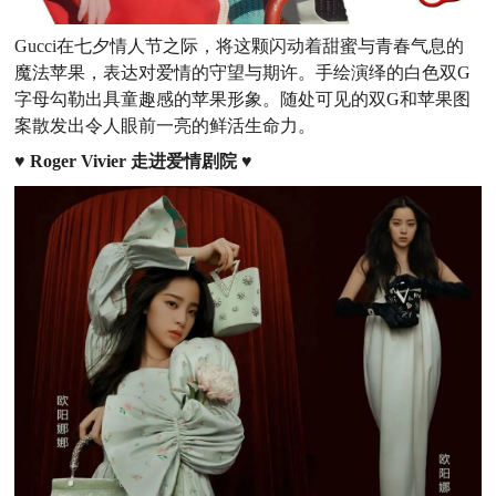
Gucci在七夕情人节之际，将这颗闪动着甜蜜与青春气息的
魔法苹果，表达对爱情的守望与期许。手绘演绎的白色双G
字母勾勒出具童趣感的苹果形象。随处可见的双G和苹果图
案散发出令人眼前一亮的鲜活生命力。
♥
Roger Vivier 走进爱情剧院
♥