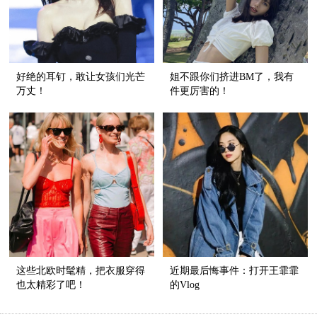
好绝的耳钉，敢让女孩们光芒
姐不跟你们挤进BM了，我有
万丈！
件更厉害的！
这些北欧时髦精，把衣服穿得
近期最后悔事件：打开王霏霏
也太精彩了吧！
的Vlog