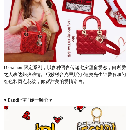
Dioramour限定系列，以多种语言传递七夕甜蜜爱恋，向所爱
之人表达炽热浓情。巧妙融合克里斯汀·迪奥先生钟爱有加的
红色和圆点花纹，倾诉甜美的爱情诺言。
♥
Fendi “芬”你一颗心
♥