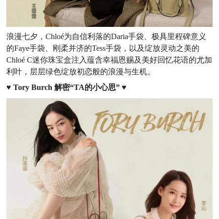
浪漫七夕，Chloé为自信利落的Daria手袋、极具里程碑意义
的Faye手袋、刚柔并济的Tess手袋，以及绽放灵动之美的
Chloé C迷你珠宝盒注入蕴含幸福恩赐及美好回忆花语的尤加
利叶，层层绿色绽放初恋般的浪漫与生机。
♥
Tory Burch 解密“TA的小心思”
♥