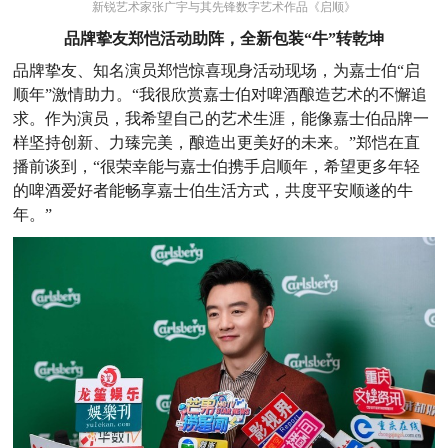
新锐艺术家张广宇与其先锋数字艺术作品《启顺》
品牌挚友郑恺活动助阵，全新包装“牛
”
转乾坤
品牌挚友、知名演员郑恺惊喜现身活动现场，为嘉士伯“启
顺年”激情助力。“我很欣赏嘉士伯对啤酒酿造艺术的不懈追
求。作为演员，我希望自己的艺术生涯，能像嘉士伯品牌一
样坚持创新、力臻完美，酿造出更美好的未来。”郑恺在直
播前谈到，“很荣幸能与嘉士伯携手启顺年，希望更多年轻
的啤酒爱好者能畅享嘉士伯生活方式，共度平安顺遂的牛
年。”