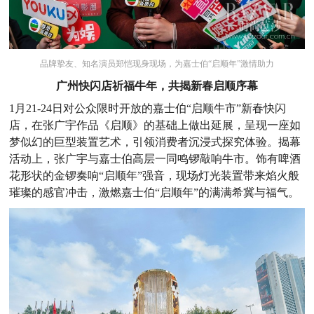
品牌挚友、知名演员郑恺现身现场，为嘉士伯“启顺年”激情助力
广州快闪店祈福牛年，共揭新春启顺序幕
1月21-24日对公众限时开放的嘉士伯“启顺牛市”新春快闪
店，在张广宇作品《启顺》的基础上做出延展，呈现一座如
梦似幻的巨型装置艺术，引领消费者沉浸式探究体验。揭幕
活动上，张广宇与嘉士伯高层一同鸣锣敲响牛市。饰有啤酒
花形状的金锣奏响“启顺年”强音，现场灯光装置带来焰火般
璀璨的感官冲击，激燃嘉士伯“启顺年”的满满希冀与福气。