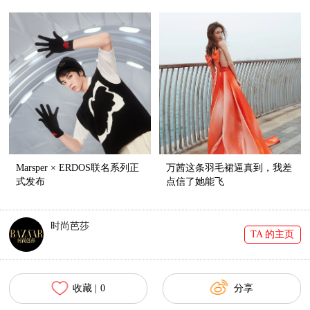
囊系列正式发布
多面风格
Marsper × ERDOS联名系列正
万茜这条羽毛裙逼真到，我差
式发布
点信了她能飞
时尚芭莎
TA 的主页
收藏 |
0
分享