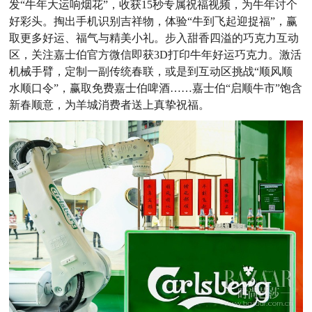
发“牛年大运响烟花”，收获15秒专属祝福视频，为牛年讨个
好彩头。掏出手机识别吉祥物，体验“牛到飞起迎捉福”，赢
取更多好运、福气与精美小礼。步入甜香四溢的巧克力互动
区，关注嘉士伯官方微信即获3D打印牛年好运巧克力。激活
机械手臂，定制一副传统春联，或是到互动区挑战“顺风顺
水顺口令”，赢取免费嘉士伯啤酒……嘉士伯“启顺牛市”饱含
新春顺意，为羊城消费者送上真挚祝福。