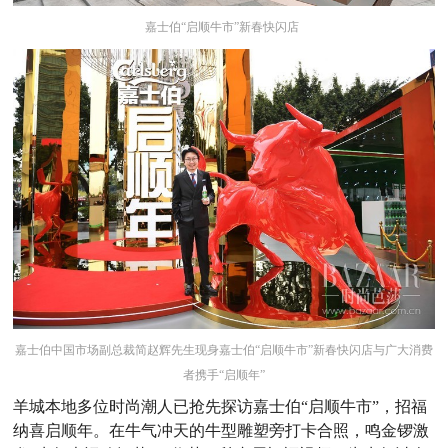
嘉士伯“启顺牛市”新春快闪店
嘉士伯中国市场副总裁简赵辉先生现身嘉士伯“启顺牛市”新春快闪店与广大消费
者携手“启顺年”
羊城本地多位时尚潮人已抢先探访嘉士伯“启顺牛市”，招福
纳喜启顺年。在牛气冲天的牛型雕塑旁打卡合照，鸣金锣激