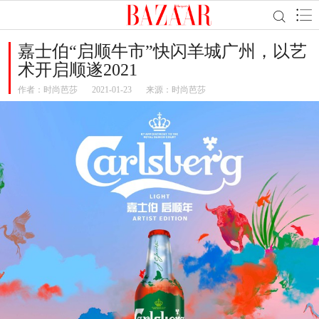
嘉士伯“启顺牛市”快闪羊城广州，以艺
术开启顺遂2021
作者：
时尚芭莎
2021-01-23
来源：时尚芭莎