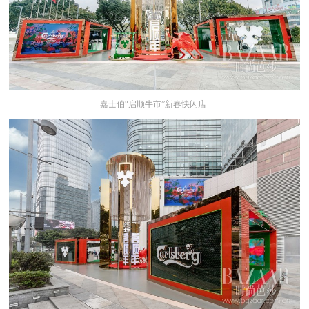
嘉士伯“启顺牛市”新春快闪店