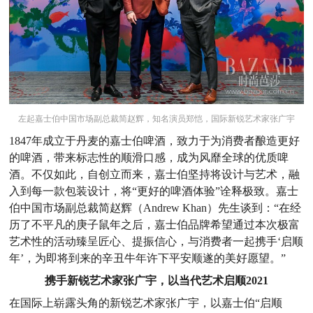
左起嘉士伯中国市场副总裁简赵辉，知名演员郑恺，国际新锐艺术家张广宇
1847年成立于丹麦的嘉士伯啤酒，致力于为消费者酿造更好
的啤酒，带来标志性的顺滑口感，成为风靡全球的优质啤
酒。不仅如此，自创立而来，嘉士伯坚持将设计与艺术，融
入到每一款包装设计，将“更好的啤酒体验”诠释极致。嘉士
伯中国市场副总裁简赵辉（Andrew Khan）先生谈到：“在经
历了不平凡的庚子鼠年之后，嘉士伯品牌希望通过本次极富
艺术性的活动臻呈匠心、提振信心，与消费者一起携手‘启顺
年’，为即将到来的辛丑牛年许下平安顺遂的美好愿望。”
携手新锐艺术家张广宇，以当代艺术启顺2021
在国际上崭露头角的新锐艺术家张广宇，以嘉士伯“启顺