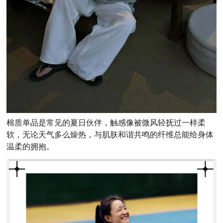
棉质单品是常见的夏日伙伴，触感像被微风轻抚过一样柔
软，无论天气多么燥热，与肌肤和谐共鸣的纤维总能给身体
温柔的拥抱。