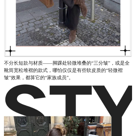
不分长短款与材质——脚踝处轻微堆叠的“三分皱”，或是全
靴筒宽松堆褶的款式，哪怕仅仅是有些软皮质的“轻微褶
皱”效果，都算它的“家族成员”。