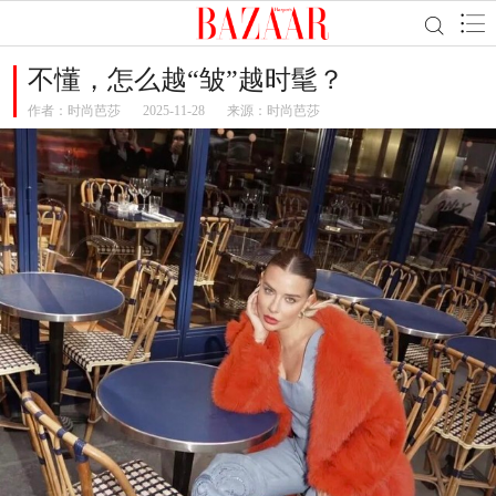
不懂，怎么越“皱”越时髦？
作者：
时尚芭莎
2025-11-28
来源：时尚芭莎