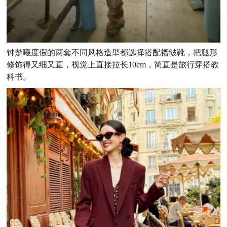
钟楚曦度假的两套不同风格造型都选择搭配褶皱靴，把腿形
修饰得又细又直，视觉上直接拉长10cm，简直是旅行穿搭教
科书。