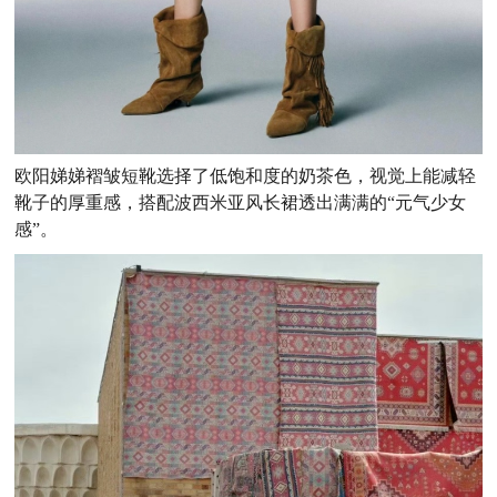
欧阳娣娣褶皱短靴选择了低饱和度的奶茶色，视觉上能减轻
靴子的厚重感，搭配波西米亚风长裙透出满满的“元气少女
感”。