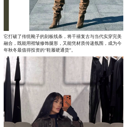
它打破了传统靴子的刻板线条，将千禧复古与当代实穿完美
融合，既能用褶皱修饰腿形，又能凭材质传递氛围，成为今
年秋冬最值得投资的“鞋履硬通货”。