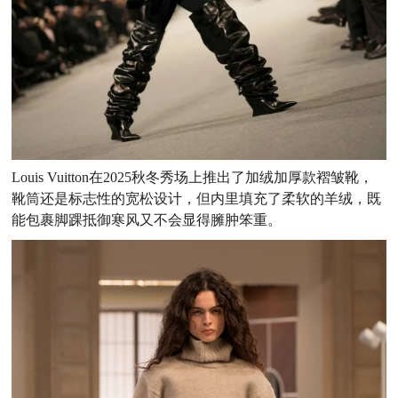
Louis Vuitton在2025秋冬秀场上推出了加绒加厚款褶皱靴，
靴筒还是标志性的宽松设计，但内里填充了柔软的羊绒，既
能包裹脚踝抵御寒风又不会显得臃肿笨重。