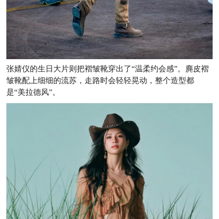
张婧仪的生日大片则把褶皱靴穿出了“温柔约会感”。麂皮褶
皱靴配上细细的流苏，走路时会轻轻晃动，整个造型都
是“美拉德风”。