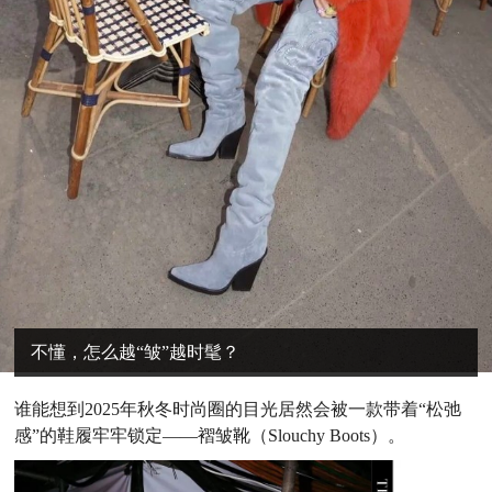
不懂，怎么越“皱”越时髦？
谁能想到2025年秋冬时尚圈的目光居然会被一款带着“松弛
感”的鞋履牢牢锁定——褶皱靴（Slouchy Boots）。