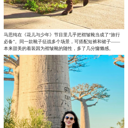
马思纯在《花儿与少年》节目里几乎把褶皱靴当成了“旅行
必备”。同一款靴子征战多个场景，可搭配短裤和裙子——
本来甜美的着装因为褶皱靴的随性，多了几分慵懒感。