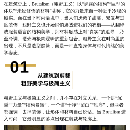
在建筑史上，Brutalism（粗野主义）以“裸露的结构”“巨型的
体块”“未经修饰的材料”著称，它的力量来自一种近乎冷峻的
诚实。而在当下时尚语境中，当人们厌倦了甜腻、繁复与过
度装饰，粗野主义也开始悄悄渗透进我们的衣橱——从翻译
成服装语言的结构美学，到材料触感上对“真实”的追寻，乃
至冷调、硬壳与极简逻辑的重新组合。粗野主义在时尚里的
出现，不只是造型趋势，而是一种直指身体与时代情绪的美
学姿态。
粗野主义与极简主义之间，并不存在对立关系。一个讲“沉
重”“力量”“结构暴露”，一个讲“干净”“留白”“秩序”，但两者
都强调：去掉装饰，让形体和材料自己说话。当 Brutalism 进
入时尚，它最明显的落点出现在剪裁与轮廓上。