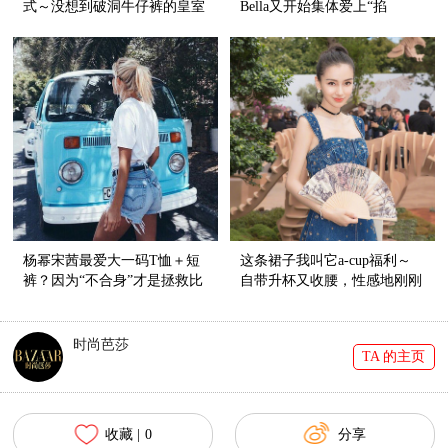
式～没想到破洞牛仔裤的皇室
Bella又开始集体爱上“掐
血统还挺纯正呢！
脖”style了！
杨幂宋茜最爱大一码T恤＋短
这条裙子我叫它a-cup福利～
裤？因为“不合身”才是拯救比
自带升杯又收腰，性感地刚刚
例的神器啊！
好！
时尚芭莎
TA 的主页
收藏 |
0
分享