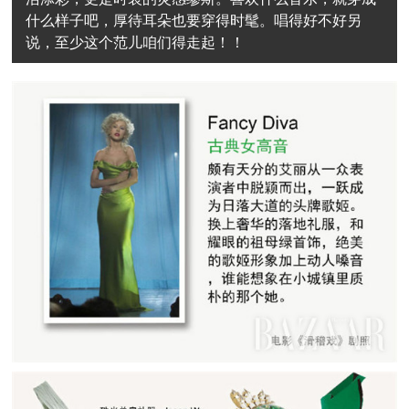
什么样子吧，厚待耳朵也要穿得时髦。唱得好不好另
说，至少这个范儿咱们得走起！！