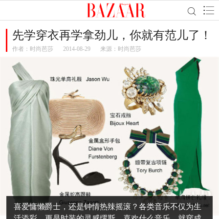
先学穿衣再学拿劲儿，你就有范儿了！
作者：
时尚芭莎
2014-08-29
来源：时尚芭莎
喜爱慵懒爵士，还是钟情热辣摇滚？各类音乐不仅为生
活添彩，更是时装的灵感缪斯。喜欢什么音乐，就穿成