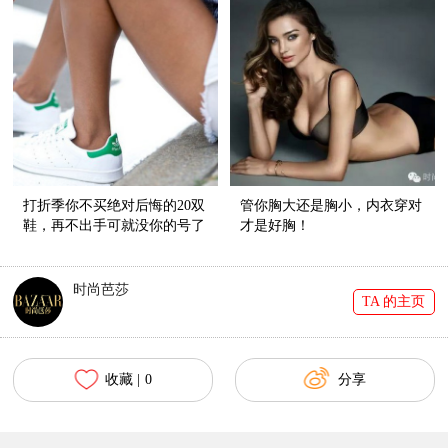
打折季你不买绝对后悔的20双
管你胸大还是胸小，内衣穿对
鞋，再不出手可就没你的号了
才是好胸！
哦！
时尚芭莎
TA 的主页
收藏 |
0
分享