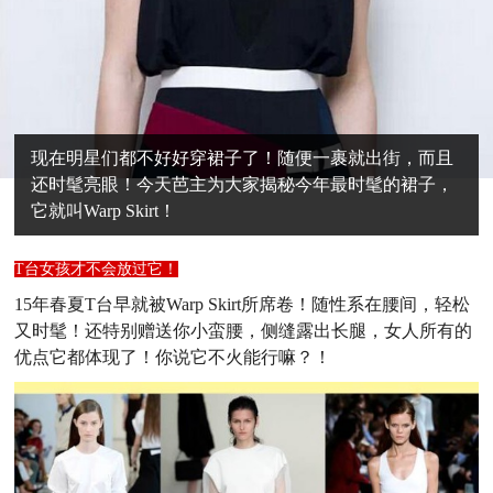
现在明星们都不好好穿裙子了！随便一裹就出街，而且
还时髦亮眼！今天芭主为大家揭秘今年最时髦的裙子，
它就叫Warp Skirt！
T台女孩才不会放过它！
15年春夏T台早就被Warp Skirt所席卷！随性系在腰间，轻松
又时髦！还特别赠送你小蛮腰，侧缝露出长腿，女人所有的
优点它都体现了！你说它不火能行嘛？！