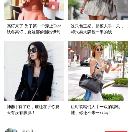
高订来了 为了第一个穿上Dior
这只包王妃、超模人手一只，
秋冬高订，夏娃都偷溜出伊甸
却只卖大牌包一半的钱！
园了！
神器 | 有了它，谁还在乎你夏
让时装精们人手一双的穆勒
天有没有腹肌！
鞋，你还不来一双吗！
凡小凡