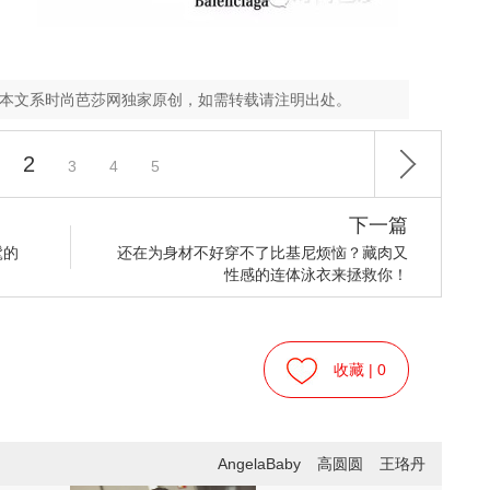
，本文系时尚芭莎网独家原创，如需转载请注明出处。
2
3
4
5
下一篇
髦的
还在为身材不好穿不了比基尼烦恼？藏肉又
性感的连体泳衣来拯救你！
收藏 |
0
AngelaBaby
高圆圆
王珞丹