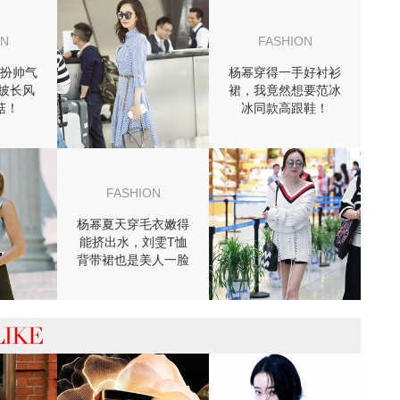
ON
FASHION
扮帅气
杨幂穿得一手好衬衫
a披长风
裙，我竟然想要范冰
菇！
冰同款高跟鞋！
FASHION
杨幂夏天穿毛衣嫩得
能挤出水，刘雯T恤
背带裙也是美人一脸
的少女！
 你可能喜欢