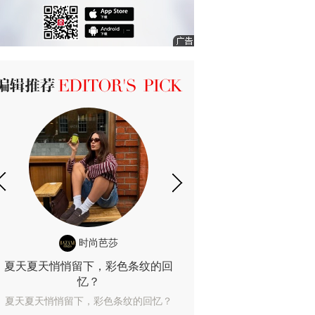
ICK 编辑推荐
时尚芭莎
时尚
夏天夏天悄悄留下，彩色条纹的回
露肤度10%也
忆？
露肤度10%也能
夏天夏天悄悄留下，彩色条纹的回忆？