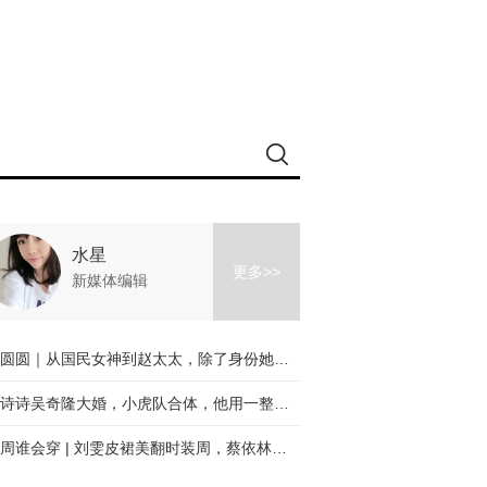
水星
更多>>
新媒体编辑
高圆圆｜从国民女神到赵太太，除了身份她的美丝毫未变！
刘诗诗吴奇隆大婚，小虎队合体，他用一整个青春迎娶了刘诗诗！
本周谁会穿 | 刘雯皮裙美翻时装周，蔡依林终于穿对了！