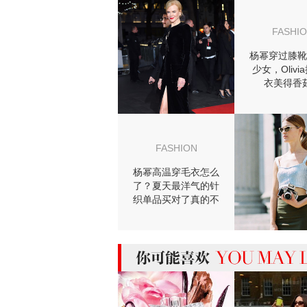
more 相关阅读
FASHI
杨幂穿过膝靴
少女，Olivi
衣美得香
FASHION
杨幂高温穿毛衣怎么
了？夏天最洋气的针
织单品买对了真的不
会热！
MIGHT LIKE