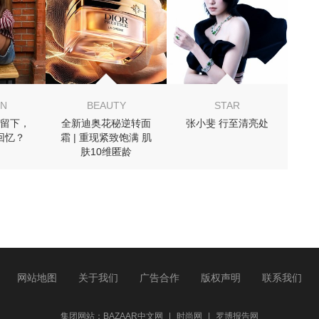
ON
BEAUTY
STAR
留下，
全新迪奥花秘逆转面
张小斐 行至清亮处
回忆？
霜 | 重现紧致饱满 肌
肤10维匿龄
网站地图
关于我们
广告合作
版权声明
联系我们
集团网站：
BAZAAR中文网
|
时尚网
|
罗博报告网