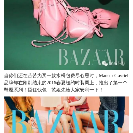
当你们还在苦苦为买一款水桶包费尽心思时，Mansur Gavriel
品牌却在刚刚结束的2016春夏纽约时装周上，推出了第一个
鞋履系列！捂住钱包！芭姐先给大家安利一下！