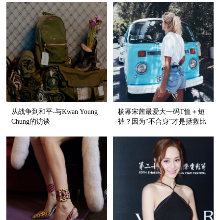
从战争到和平-与Kwan Young
杨幂宋茜最爱大一码T恤＋短
Chung的访谈
裤？因为“不合身”才是拯救比
例的神器啊！