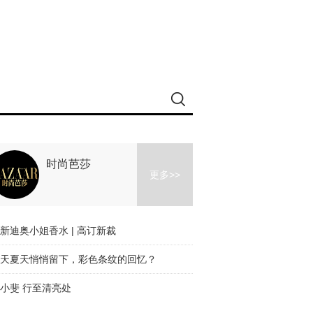
时尚芭莎
更多>>
新迪奥小姐香水 | 高订新裁
天夏天悄悄留下，彩色条纹的回忆？
小斐 行至清亮处