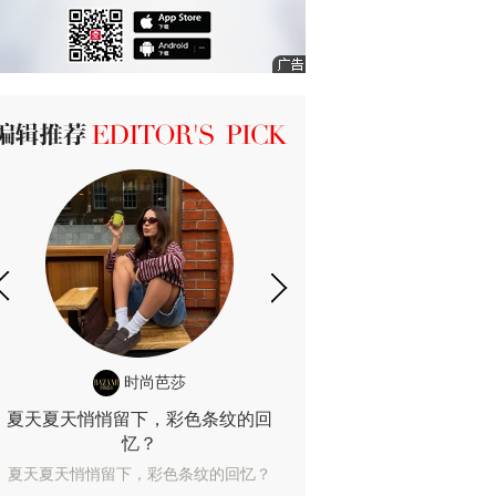
ICK 编辑推荐
时尚芭莎
时尚
夏天夏天悄悄留下，彩色条纹的回
露肤度10%也
忆？
露肤度10%也能
夏天夏天悄悄留下，彩色条纹的回忆？