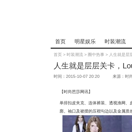
首页
明星娱乐
时装潮流
首页
>
时装潮流
>
圈中热事
>
人生就是层层关
人生就是层层关卡，Loui
时间：2015-10-07 20:20
来源：时
【时尚芭莎网讯】
单排扣皮夹克、连体裤装、透视渔网、
廓。袖口及裙摆的压褶勾边以及金属质