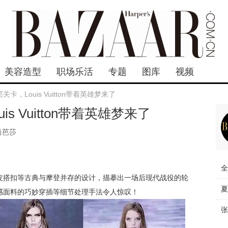
美容造型
职场乐活
专题
图库
视频
卡，Louis Vuitton带着英雄梦来了
s Vuitton带着英雄梦来了
尚芭莎
全
皮搭扣等古典与摩登并存的设计，描摹出一场后现代战役的轮
夏
感面料的巧妙穿插等细节处理手法令人惊叹！
张