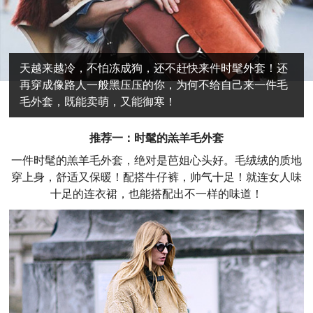
天越来越冷，不怕冻成狗，还不赶快来件时髦外套！还
再穿成像路人一般黑压压的你，为何不给自己来一件毛
毛外套，既能卖萌，又能御寒！
推荐一：时髦的羔羊毛外套
一件时髦的羔羊毛外套，绝对是芭姐心头好。毛绒绒的质地
穿上身，舒适又保暖！配搭牛仔裤，帅气十足！就连女人味
十足的连衣裙，也能搭配出不一样的味道！