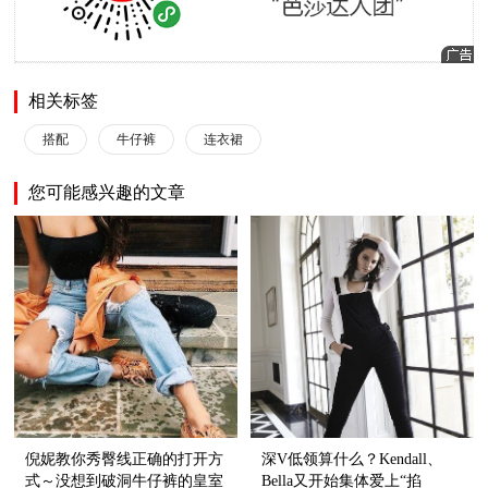
相关标签
搭配
牛仔裤
连衣裙
您可能感兴趣的文章
倪妮教你秀臀线正确的打开方
深V低领算什么？Kendall、
式～没想到破洞牛仔裤的皇室
Bella又开始集体爱上“掐