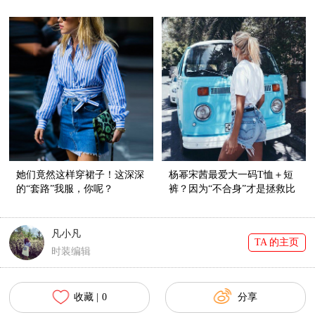
血统还挺纯正呢！
脖”style了！
她们竟然这样穿裙子！这深深
杨幂宋茜最爱大一码T恤＋短
的“套路”我服，你呢？
裤？因为“不合身”才是拯救比
例的神器啊！
凡小凡
TA 的主页
时装编辑
收藏 |
0
分享