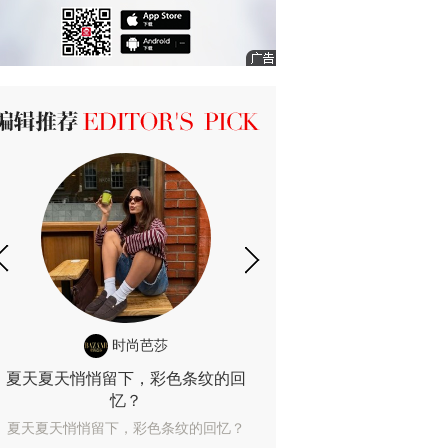
ICK 编辑推荐
时尚芭莎
时尚
夏天夏天悄悄留下，彩色条纹的回
露肤度10%也
忆？
露肤度10%也能
夏天夏天悄悄留下，彩色条纹的回忆？