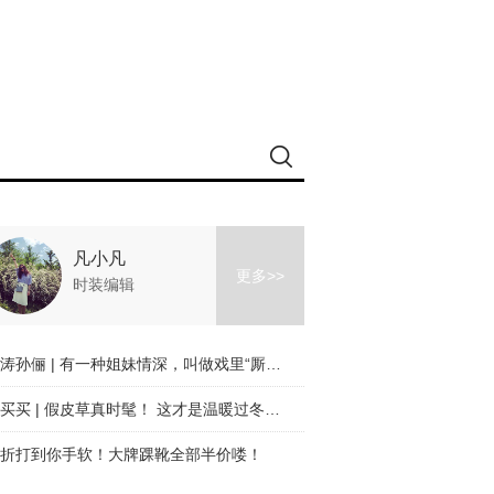
凡小凡
更多>>
时装编辑
刘涛孙俪 | 有一种姐妹情深，叫做戏里“厮杀”戏外美美哒！
买买买 | 假皮草真时髦！ 这才是温暖过冬的时髦利器！
折打到你手软！大牌踝靴全部半价喽！