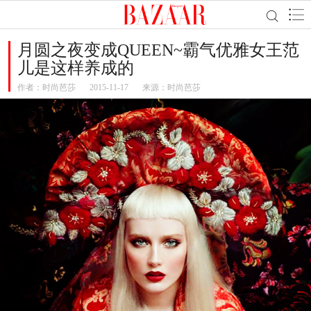
月圆之夜变成QUEEN~霸气优雅女王范
儿是这样养成的
作者：
时尚芭莎
2015-11-17
来源：时尚芭莎