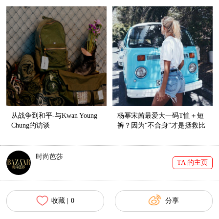
血统还挺纯正呢！
脖”style了！
从战争到和平-与Kwan Young
杨幂宋茜最爱大一码T恤＋短
Chung的访谈
裤？因为“不合身”才是拯救比
例的神器啊！
时尚芭莎
TA 的主页
收藏 |
0
分享