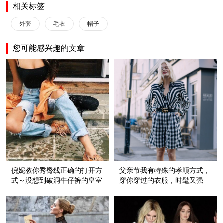
相关标签
外套
毛衣
帽子
您可能感兴趣的文章
倪妮教你秀臀线正确的打开方
父亲节我有特殊的孝顺方式，
式～没想到破洞牛仔裤的皇室
穿你穿过的衣服，时髦又强
血统还挺纯正呢！
大！