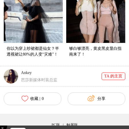
你以为穿上纱裙都是仙女？半
够白够漂亮，黄皮黑皮显白指
透视裙让80%的人变“灾难”！
南来了！
Ankey
TA 的主页
芭莎新媒体时装总监
收藏 |
0
分享
PC版
|
触屏版