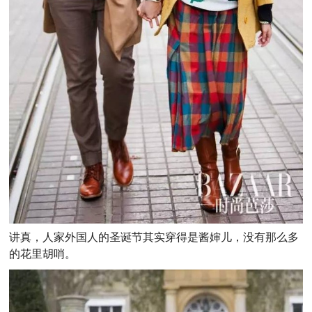
讲真，人家外国人的圣诞节其实穿得是酱婶儿，没有那么多
的花里胡哨。