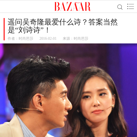
遥问吴奇隆最爱什么诗？答案当然
是“刘诗诗”！
作者：
时尚芭莎
2016-02-01
来源：时尚芭莎