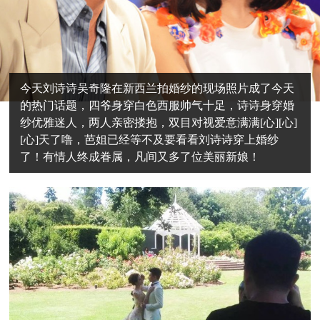
今天刘诗诗吴奇隆在新西兰拍婚纱的现场照片成了今天
的热门话题，四爷身穿白色西服帅气十足，诗诗身穿婚
纱优雅迷人，两人亲密搂抱，双目对视爱意满满[心][心]
[心]天了噜，芭姐已经等不及要看看刘诗诗穿上婚纱
了！有情人终成眷属，凡间又多了位美丽新娘！