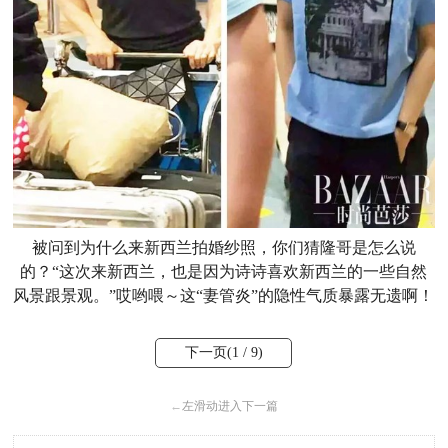
被问到为什么来新西兰拍婚纱照，你们猜隆哥是怎么说
的？“这次来新西兰，也是因为诗诗喜欢新西兰的一些自然
风景跟景观。”哎哟喂～这“妻管炎”的隐性气质暴露无遗啊！
下一页(
1
/ 9)
←
左滑动进入下一篇