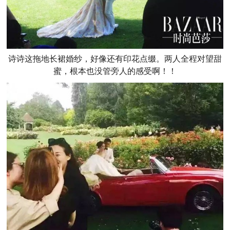
诗诗这拖地长裙婚纱，好像还有印花点缀。两人全程对望甜
蜜，根本也没管旁人的感受啊！！