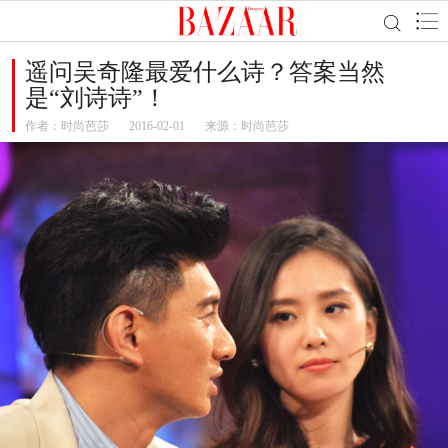
遥问吴奇隆最爱什么诗？答案当然
是“刘诗诗”！
作者：
时尚芭莎
2016-02-01
来源：时尚芭莎