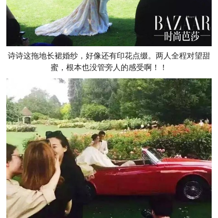
诗诗这拖地长裙婚纱，好像还有印花点缀。两人全程对望甜
蜜，根本也没管旁人的感受啊！！