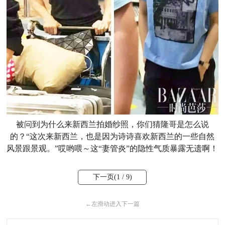
被问到为什么来新西兰拍婚纱照，你们猜隆哥是怎么说
的？“这次来新西兰，也是因为诗诗喜欢新西兰的一些自然
风景跟景观。”哎哟喂～这“妻管炎”的隐性气质暴露无遗啊！
下一页(
1
/ 9)
←
左滑动进入下一篇