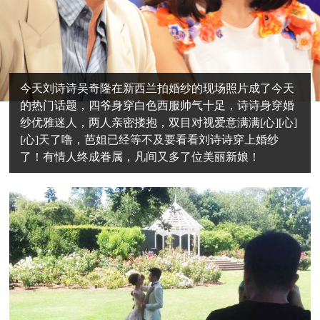
今天刘诗诗吴奇隆在新西兰拍婚纱的现场照片成了今天
的热门话题，四爷身穿白色西服帅气十足，诗诗身穿婚
纱优雅迷人，两人亲密搂抱，双目对视爱意满满[心][心]
[心]天了噜，芭姐已经等不及要看看刘诗诗穿上婚纱
了！有情人终成眷属，凡间又多了位美丽新娘！