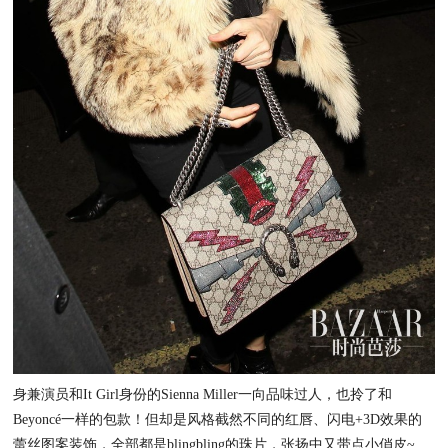
身兼演员和It Girl身份的Sienna Miller一向品味过人，也拎了和
Beyoncé一样的包款！但却是风格截然不同的红唇、闪电+3D效果的
蕾丝图案装饰，全部都是blingbling的珠片，张扬中又带点小俏皮~