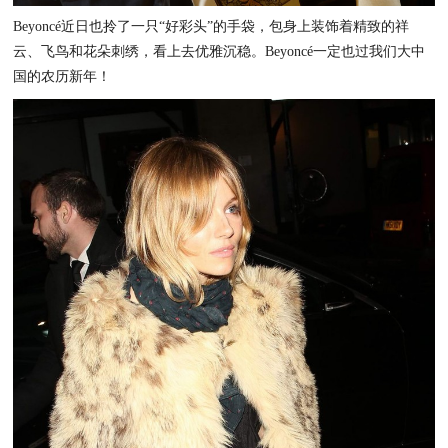
Beyoncé近日也拎了一只“好彩头”的手袋，包身上装饰着
精致的
祥
云、飞鸟和花朵刺绣，
看上去
优雅
沉稳
。
Beyoncé一定也过我们大中
国的农历新年！