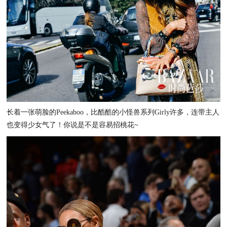
长着一张萌脸的Peekaboo，比酷酷的小怪兽系列Girly许多，连带主人
也变得少女气了！你说是不是容易招桃花~