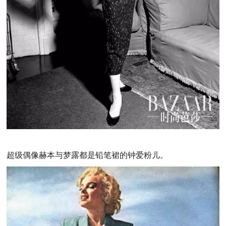
超级偶像赫本与梦露都是铅笔裙的钟爱粉儿。