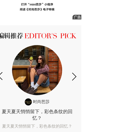
ICK 编辑推荐
时尚芭莎
时尚
夏天夏天悄悄留下，彩色条纹的回
露肤度10%也
忆？
露肤度10%也能
夏天夏天悄悄留下，彩色条纹的回忆？