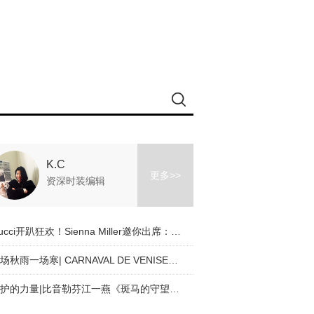
K.C
更多>>
资深时装编辑
Gucci开趴狂欢！Sienna Miller邀你出席：本色出演_敬请赐复
一场秋雨一场寒| CARNAVAL DE VENISE（威尼斯狂欢节）应季穿搭tips
守护的力量|比音勒芬江一燕《斑马的守望》公益联名款上新