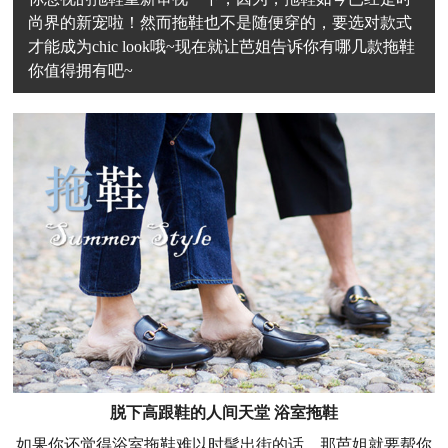
尚界的新宠啦！然而拖鞋也不是随便穿的，要选对款式
才能成为chic look哦~现在就让芭姐告诉你有哪几款拖鞋
你值得拥有吧~
脱下高跟鞋的人间天堂 浴室拖鞋
如果你还觉得浴室拖鞋难以时髦出街的话，那芭姐就要帮你