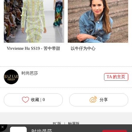
Vivvienne Hu SS19 - 苦中带甜
以牛仔为中心
时尚芭莎
TA 的主页
收藏 |
0
分享
PC版
|
触屏版