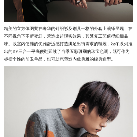
精美的立方体图案在奢华的针织衫及别具一格的外套上演绎呈现，在
不同视角下不断变幻，营造出超现实效果，其繁复工艺值得细细品
味。
以室内便鞋的优雅舒适感打造满足出街需求的鞋履，秋冬系列推
出的BV三合一平底便鞋延续了当季五彩斑斓的珠宝色调，既可作为
标榜个性的前卫单品，也可助您塑造内敛典雅的经典造型。