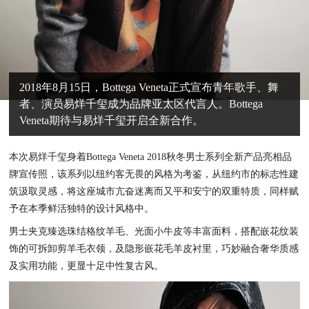
2018年8月15日，Bottega Veneta正式宣布青年歌手、舞
者、演员易烊千玺成为品牌亚太区代言人。Bottega
Veneta期待与易烊千玺开启全新合作。
本次易烊千玺身着Bottega Veneta 2018秋冬男士系列全新产品亮相品
牌宣传照，该系列以纽约客无畏的风格为考鉴，从纽约市的标志性建
筑汲取灵感，将这座城市亢奋迷离而又平和安宁的双重特质，同样赋
予在本季鲜活独特的设计风格中。
男士夹克臻选珠结格纹羊毛、光面小牛皮等丰富面料，搭配嵌花纹装
饰的可拆卸剪羊毛衣领，及隐形嵌花毛羊皮衬里，巧妙融合奢华质感
及实用功能，更显十足中性复古风。