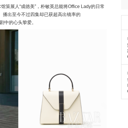
策展人“成徳美”，朴敏英总能将Office Lady的日常
。播出至今不过四集却已获超高出镜率的
剧中的心头挚爱。