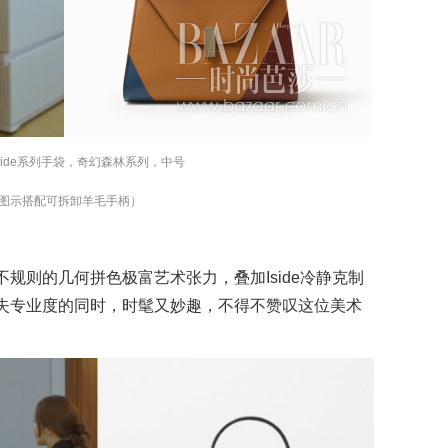
ra Iside系列手袋，奇幻森林系列，中号
图示搭配可拆卸羊毛手柄）
规则的几何拼色极富艺术张力，叠加Iside冷静克制
失专业度的同时，时髦又妙趣，不得不赞叹这位美术