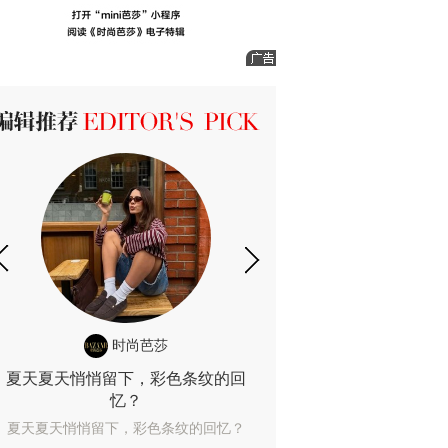
ICK 编辑推荐
时尚芭莎
时尚
夏天夏天悄悄留下，彩色条纹的回
露肤度10%也
忆？
露肤度10%也能
夏天夏天悄悄留下，彩色条纹的回忆？