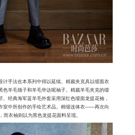
设计手法在本系列中得以延续。精裁夹克具以缎面衣
黑色羊毛领子和羊毛华达呢袖子。精裁羊毛夹克的缎
节。经典海军蓝羊毛外套采用深红色缎面龙提花袖，
作室中所创作的手绘艺术品。棉缎连体衣——再次向
色，而衣袖则以为黑色龙提花面料呈现。