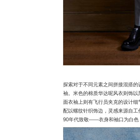
探索对于不同元素之间拼接混搭的
袖。米色的棉质华达呢风衣则饰以
面衣袖上则有飞行员夹克的设计细
配以螺纹针织饰边，灵感来源自工
90年代致敬——衣身和袖口为白