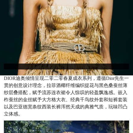
DIOR迪奥倾情呈现二零二零春夏成衣系列，遵循Dior先生一
贯的创意设计理念，拉菲酒椰纤维编织提花与黑色桑蚕丝薄
纱层叠搭配，赋予流苏连衣裙令人惊叹的轻盈飘逸感。嵌入
柞蚕丝的金丝赋予大方格大衣、经典千鸟纹外套和短裤套装
以及巴亚德宽条纹西装长裤浑然天成的典雅气质，玩味凹凸
立体感。