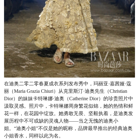
在迪奥二零二零春夏成衣系列发布秀中，玛丽亚·嘉茜娅·蔻
丽（Maria Grazia Chiuri）从克里斯汀·迪奥先生（Christian
Dior）的妹妹卡特琳娜·迪奥（Catherine Dior）的珍贵照片中
汲取灵感。照片中，卡特琳娜周身繁花似锦，她的热情和鲜
花一样，在花园中绽放。她勇敢无畏、坚毅执着，是迪奥发
展历程中不可或缺的灵魂人物——当之无愧的迪奥小
姐。“迪奥小姐”不仅是她的昵称，品牌最早推出的经典迪奥
小姐香水，同样以此为名。