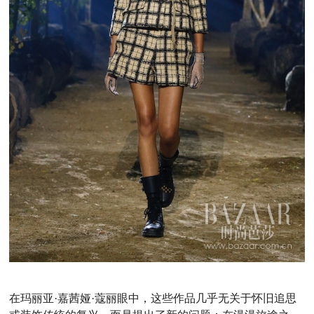
在玛丽亚·嘉茜娅·蔻丽眼中，这些作品几乎无关于怀旧追思