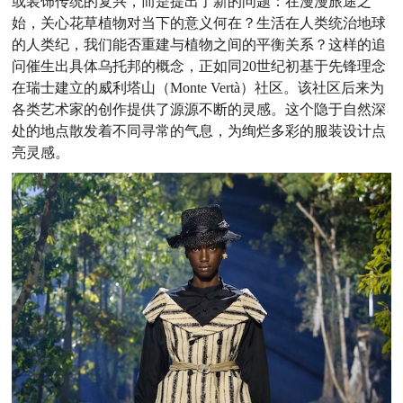
或装饰传统的复兴，而是提出了新的问题：在漫漫旅途之
始，关心花草植物对当下的意义何在？生活在人类统治地球
的人类纪，我们能否重建与植物之间的平衡关系？这样的追
问催生出具体乌托邦的概念，正如同20世纪初基于先锋理念
在瑞士建立的威利塔山（Monte Vertà）社区。该社区后来为
各类艺术家的创作提供了源源不断的灵感。这个隐于自然深
处的地点散发着不同寻常的气息，为绚烂多彩的服装设计点
亮灵感。