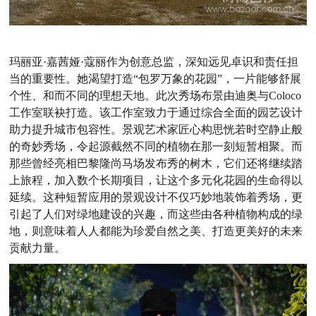
玛丽亚·嘉茜娅·蔻丽作为创意总监，深知远见卓识和责任担
当的重要性。她渴望打造“包罗万象的花园”，一片能够舒展
个性、和而不同的理想天地。此次秀场布景由迪奥与Coloco
工作室联袂打造。该工作室致力于通过综合全面的园艺设计
助力提升城市包容性。景观艺术家匠心构思恍若时空静止般
的奇妙秀场，令起源截然不同的植物在那一刻短暂相聚。而
那些曾经亮相巴黎隆尚马场发布秀的树木，它们还将继续踏
上旅程，加入数个长期项目，让这个多元化花园的生命得以
延续。这种短暂应用的景观设计不仅巧妙地装饰着秀场，更
引起了人们对绿地建设的兴趣，而这些由各种植物构成的绿
地，则意味着人人都能为珍爱自然之美、打造更美好的未来
贡献力量。