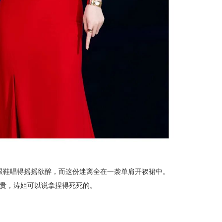
跟鞋唱得
摇摇欲醉，而这份迷离全在一袭单肩开衩裙中。
的高贵，涛姐可以说拿捏得死死的。