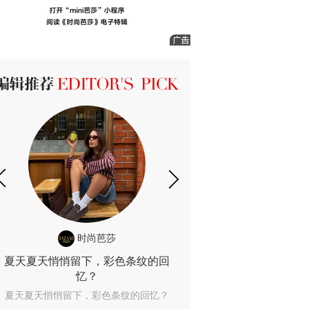
ICK 编辑推荐
时尚芭莎
时尚
夏天夏天悄悄留下，彩色条纹的回
露肤度10%也
忆？
露肤度10%也能
夏天夏天悄悄留下，彩色条纹的回忆？