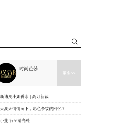
时尚芭莎
更多>>
新迪奥小姐香水 | 高订新裁
天夏天悄悄留下，彩色条纹的回忆？
小斐 行至清亮处