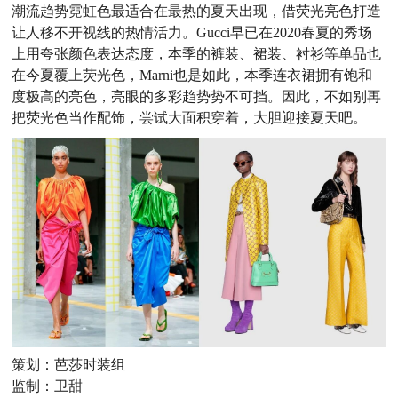
潮流趋势霓虹色最适合在最热的夏天出现，借荧光亮色打造
让人移不开视线的热情活力。Gucci早已在2020春夏的秀场
上用夸张颜色表达态度，本季的裤装、裙装、衬衫等单品也
在今夏覆上荧光色，Marni也是如此，本季连衣裙拥有饱和
度极高的亮色，亮眼的多彩趋势势不可挡。因此，不如别再
把荧光色当作配饰，尝试大面积穿着，大胆迎接夏天吧。
策划：芭莎时装组
监制：卫甜