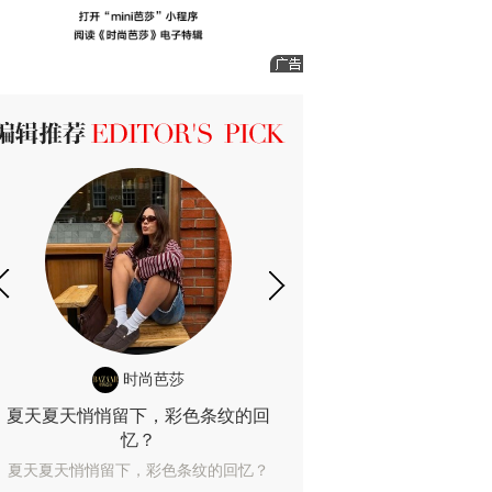
ICK 编辑推荐
时尚芭莎
时尚
夏天夏天悄悄留下，彩色条纹的回
露肤度10%也
忆？
露肤度10%也能
夏天夏天悄悄留下，彩色条纹的回忆？