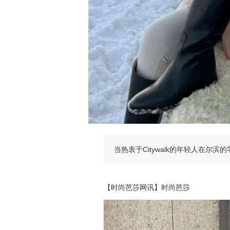
当热衷于Citywalk的年轻人在尔
【时尚芭莎网讯】时尚芭莎