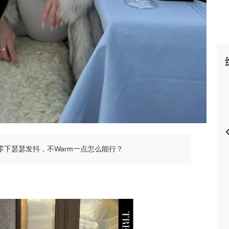
P
滨的零下瑟瑟发抖，不Warm一点怎么能行？