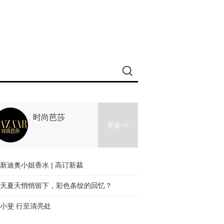
时尚芭莎
更多>>
新迪奥小姐香水 | 高订新裁
天夏天悄悄留下，彩色条纹的回忆？
小斐 行至清亮处