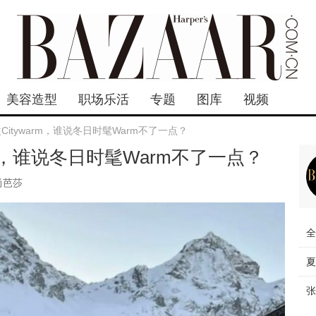
美容造型
职场乐活
专题
图库
视频
k爆改Citywarm，谁说冬日时髦Warm不了一点？
warm，谁说冬日时髦Warm不了一点？
尚芭莎
全
夏
张