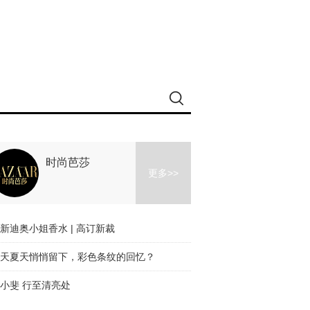
时尚芭莎
更多>>
新迪奥小姐香水 | 高订新裁
天夏天悄悄留下，彩色条纹的回忆？
小斐 行至清亮处