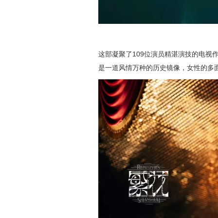
这部凝聚了109位演员精湛演技的电视
是一道风情万种的历史镜像，女性的多面