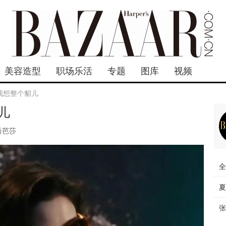
美容造型
职场乐活
专题
图库
视频
我想整个貂儿
儿
尚芭莎
全
夏
张