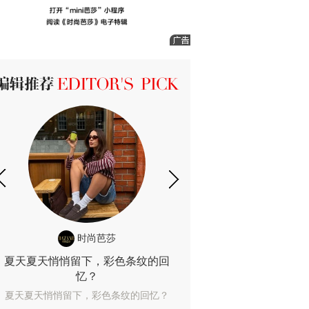
ICK 编辑推荐
时尚芭莎
时尚
夏天夏天悄悄留下，彩色条纹的回
露肤度10%也
忆？
露肤度10%也能
夏天夏天悄悄留下，彩色条纹的回忆？