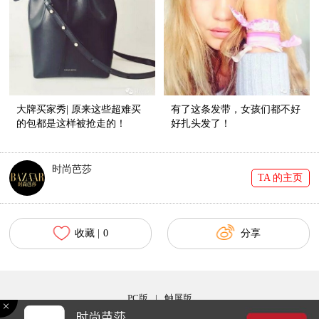
大牌买家秀| 原来这些超难买
有了这条发带，女孩们都不好
的包都是这样被抢走的！
好扎头发了！
时尚芭莎
TA 的主页
收藏 |
0
分享
PC版
|
触屏版