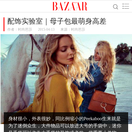
配饰实验室｜母子包最萌身高差
作者：
时尚芭莎
2015-04-13
来源：时尚芭莎
身材很小，外表很妙，同比例缩小的Peekaboo生来就是
为了迷倒众生，大件物品可以放进大号的手袋中，迷你