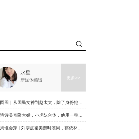
水星
更多>>
新媒体编辑
高圆圆｜从国民女神到赵太太，除了身份她的美丝毫未变！
刘诗诗吴奇隆大婚，小虎队合体，他用一整个青春迎娶了刘诗诗！
本周谁会穿 | 刘雯皮裙美翻时装周，蔡依林终于穿对了！