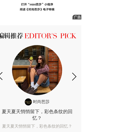
ICK 编辑推荐
时尚芭莎
时尚
夏天夏天悄悄留下，彩色条纹的回
露肤度10%也
忆？
露肤度10%也能
夏天夏天悄悄留下，彩色条纹的回忆？